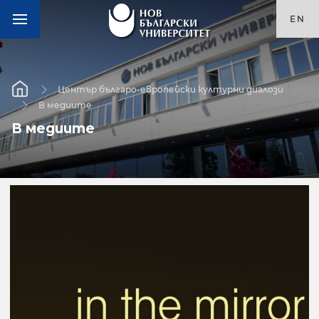
EN
Център българо-европейски културни диалози
В медиите
В медиите