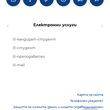
Електронни услуги
ⓔ-кандидат-студент
MOOD
ⓔ-биб
ⓔ-студент
ⓔ-кни
ⓔ-преподавател
ⓔ-trai
ⓔ-mail
Карта на сайта
Телефонен указател
Защита на личните данни и лицата подаващи сигнали