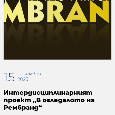
15
декември
2023
Интердисциплинарният
проект „В огледалото на
Рембранд“