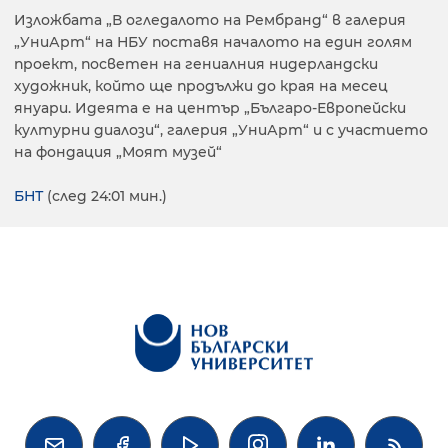
Изложбата „В огледалото на Рембранд“ в галерия
„УниАрт“ на НБУ поставя началото на един голям
проект, посветен на гениалния нидерландски
художник, който ще продължи до края на месец
януари. Идеята е на център „Българо-Европейски
културни диалози“, галерия „УниАрт“ и с участието
на фондация „Моят музей“
БНТ
(след 24:01 мин.)



