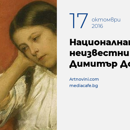
17
октомври
2016
Национална
неизвестни
Димитър Д
Artnovini.com
mediacafe.bg