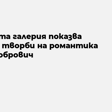
та галерия показва
 творби на романтика
обрович