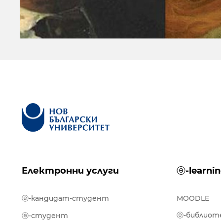
Електронни услуги
ⓔ-learni
ⓔ-кандидат-студент
MOODLE
ⓔ-библиот
ⓔ-студент