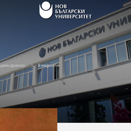
урни диалози
В медиите