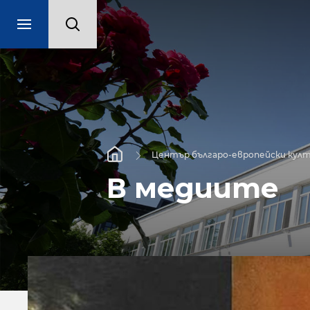
Център българо-европейски култ
В медиите