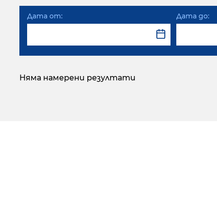
Дата от:
Дата до:
Няма намерени резултати