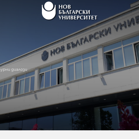
урни диалози