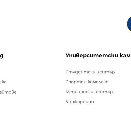
ng
Университетски кам
Студентски център
ека
Спортен комплекс
Медицински център
сайтове
Книжарници