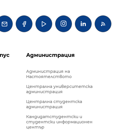




пус
Администрация
Администрация на
Настоятелството
Централна университетска
администрация
Централна студентска
администрация
Кандидатстудентски и
студентски информационен
център