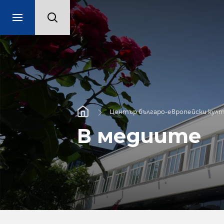
Център българо-европейски култ
В медиите