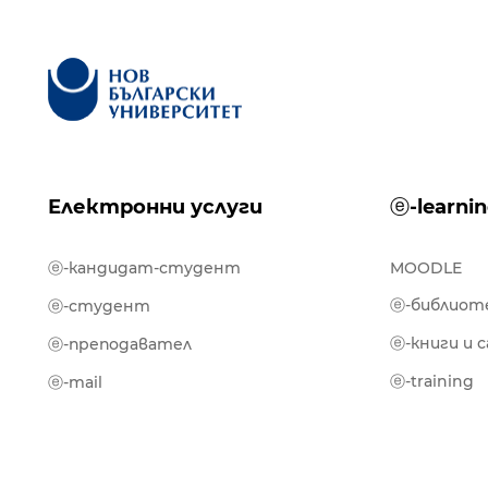
Електронни услуги
ⓔ-learni
ⓔ-кандидат-студент
MOODLE
ⓔ-библиот
ⓔ-студент
ⓔ-книги и 
ⓔ-преподавател
ⓔ-training
ⓔ-mail